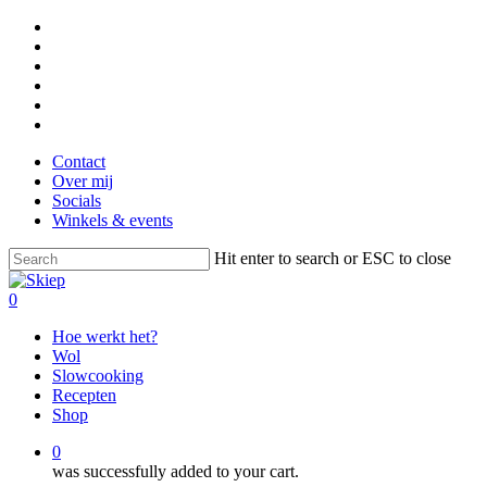
Skip
facebook
to
linkedin
main
instagram
content
tiktok
phone
email
Contact
Over mij
Socials
Winkels & events
Hit enter to search or ESC to close
Close
Search
0
Menu
Hoe werkt het?
Wol
Slowcooking
Recepten
Shop
0
was successfully added to your cart.